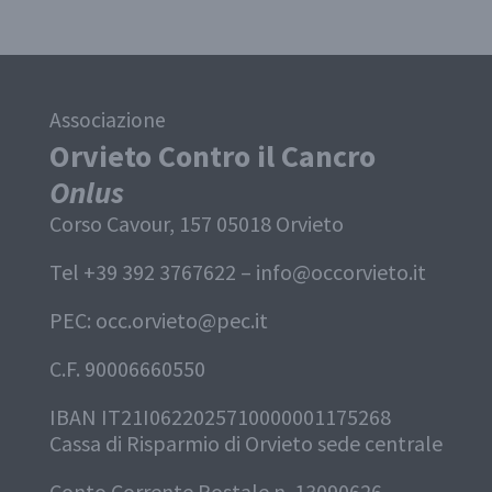
Associazione
Orvieto Contro il Cancro
Onlus
Corso Cavour, 157 05018 Orvieto
Tel +39 392 3767622 –
info@occorvieto.it
PEC:
occ.orvieto@pec.it
C.F. 90006660550
IBAN IT21I0622025710000001175268
Cassa di Risparmio di Orvieto sede centrale
Conto Corrente Postale n. 13090626