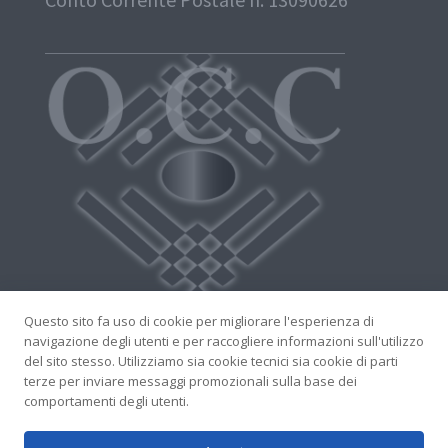
Questo sito fa uso di cookie per migliorare l'esperienza di
navigazione degli utenti e per raccogliere informazioni sull'utilizzo
del sito stesso. Utilizziamo sia cookie tecnici sia cookie di parti
terze per inviare messaggi promozionali sulla base dei
comportamenti degli utenti.
Sviluppato da Akebia - Licenza contenuti