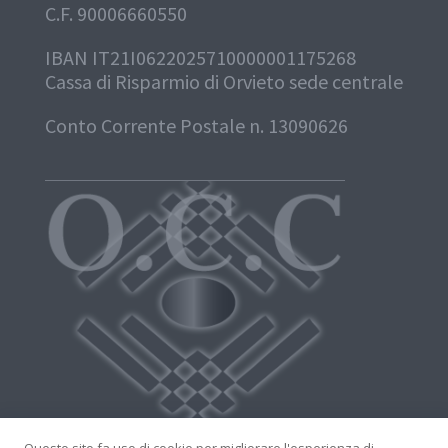
C.F. 90006660550
IBAN IT21I0622025710000001175268
Cassa di Risparmio di Orvieto sede centrale
Conto Corrente Postale n. 13090626