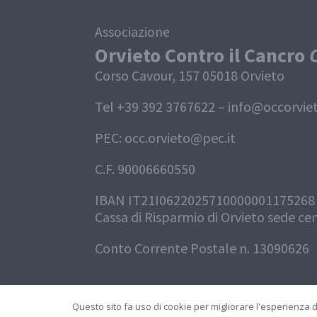
Associazione
Orvieto Contro il Cancro
Corso Cavour, 157 05018 Orvieto
Tel +39 392 3767622 –
info@occorviet
PEC:
occ.orvieto@pec.it
C.F. 90006660550
IBAN IT21I0622025710000001175268
Cassa di Risparmio di Orvieto sede ce
Conto Corrente Postale n. 13090626
Questo sito fa uso di cookie per migliorare l'esperienza di