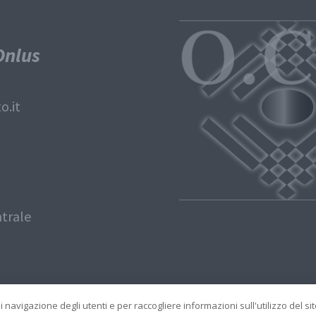
Onlus
o.it
ntrale
 navigazione degli utenti e per raccogliere informazioni sull'utilizzo del si