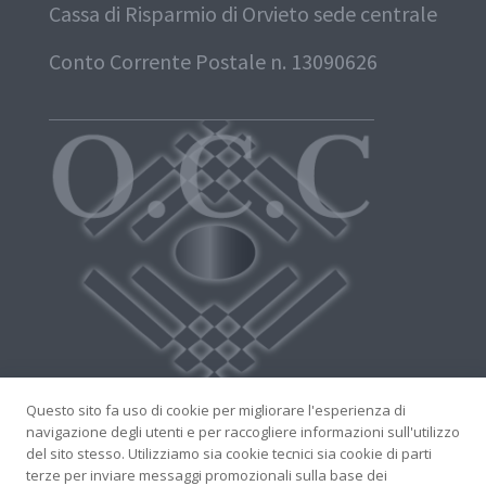
Cassa di Risparmio di Orvieto sede centrale
Conto Corrente Postale n. 13090626
Questo sito fa uso di cookie per migliorare l'esperienza di
navigazione degli utenti e per raccogliere informazioni sull'utilizzo
del sito stesso. Utilizziamo sia cookie tecnici sia cookie di parti
terze per inviare messaggi promozionali sulla base dei