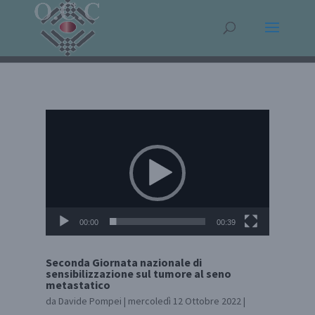
Video
Player
00:00
00:39
Seconda Giornata nazionale di
sensibilizzazione sul tumore al seno
metastatico
da
Davide Pompei
|
mercoledì 12 Ottobre 2022
|