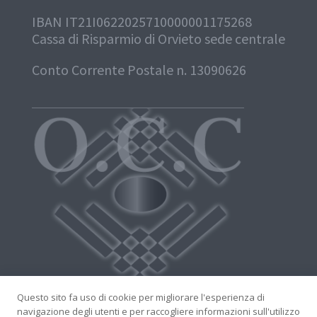
IBAN IT21I0622025710000001175268
Cassa di Risparmio di Orvieto sede centrale
Conto Corrente Postale n. 13090626
Questo sito fa uso di cookie per migliorare l'esperienza di
navigazione degli utenti e per raccogliere informazioni sull'utilizzo